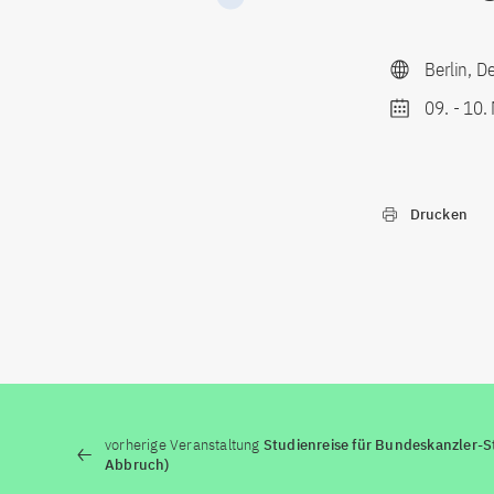
Berlin, D
09.
-
10.
Drucken
vorherige Veranstaltung
Studienreise für Bundeskanzler-St
Abbruch)