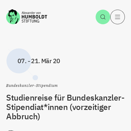
Zum Inhalt springen
Suche öff
H
07.
-
21. Mär 20
Bundeskanzler-Stipendium
Studienreise für Bundeskanzler-
Stipendiat*innen (vorzeitiger
Abbruch)