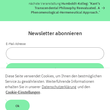
nächste Veranstaltung
Humboldt-Kolleg: ˮKant's
Transcendental Philosophy Reevaluated. A
Phenomenological-Hermeneutical Approach.‟
Newsletter abonnieren
E-Mail-Adresse
Weiter
Diese Seite verwendet Cookies, um Ihnen den bestmöglichen
Service zu gewährleisten. Weiterführende Informationen
LinkedIn
Bluesky
YouTube
erhalten Sie in unserer
Datenschutzerklärung
und den
Cookie-Einstellungen
.
Karriere
Kontakt
Impressum
Datenschutzerklärung
Ok
Barrierefreiheit
Barriere melden
Leichte Sprache