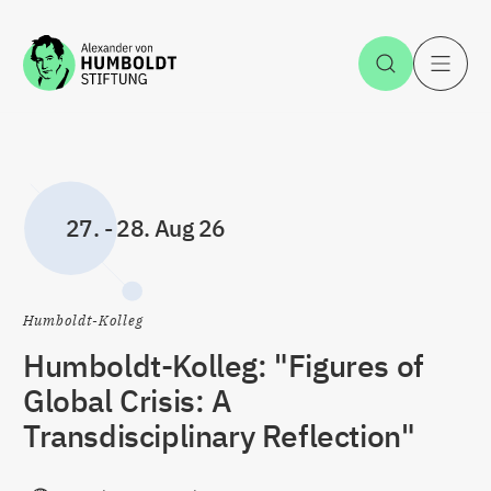
Zum Inhalt springen
Suche öff
H
27.
-
28. Aug 26
Humboldt-Kolleg
Humboldt-Kolleg: "Figures of
Global Crisis: A
Transdisciplinary Reflection"