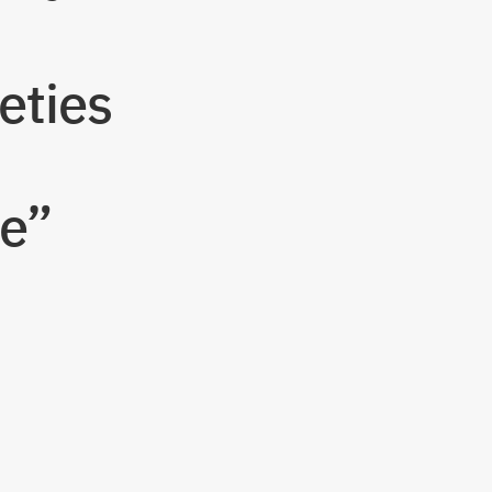
eties
e”