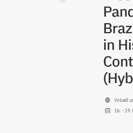
Pand
Braz
in H
Cont
(Hyb
Virtuell u
16.
-
19.