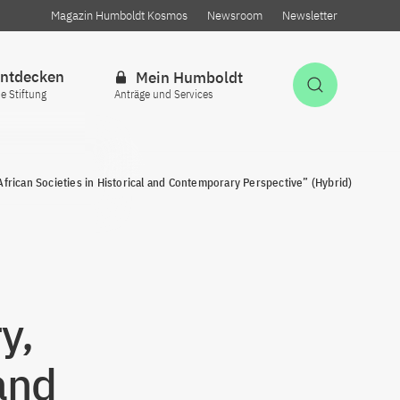
Magazin Humboldt Kosmos
Newsroom
Newsletter
ntdecken
Mein Humboldt
Suche öff
ie Stiftung
Anträge und Services
frican Societies in Historical and Contemporary Perspective” (Hybrid)
y,
and