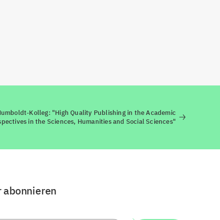
umboldt-Kolleg: "High Quality Publishing in the Academic
pectives in the Sciences, Humanities and Social Sciences"
r abonnieren