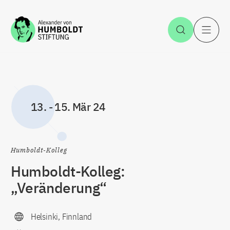
Zum Inhalt springen
Suche öff
H
13.
-
15. Mär 24
Humboldt-Kolleg
Humboldt-Kolleg:
„Veränderung“
Helsinki, Finnland