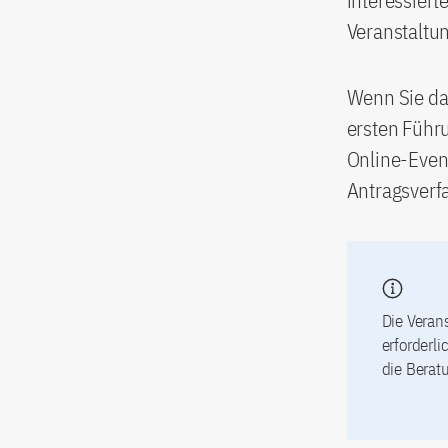
interessiert
Veranstaltu
Wenn Sie da
ersten Führ
Online-Even
Antragsverf
Die Verans
erforderli
die Berat