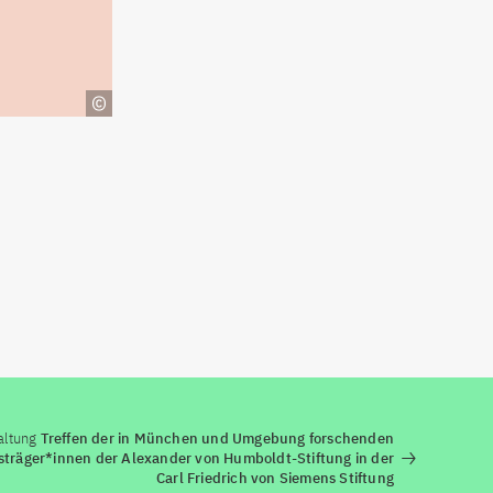
altung
Treffen der in München und Umgebung forschenden
sträger*innen der Alexander von Humboldt-Stiftung in der
Carl Friedrich von Siemens Stiftung