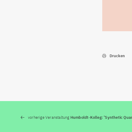
Drucken
vorherige Veranstaltung
Humboldt-Kolleg: ˮSynthetic Qua