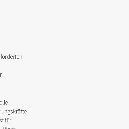
eförderten
en
elle
rungskräfte
t für