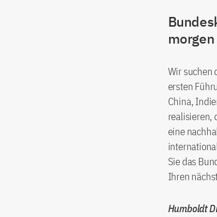
Bundesk
morgen
Wir suchen 
ersten Führ
China, Indie
realisieren,
eine nachhal
internation
Sie das Bun
Ihren nächst
Humboldt Di