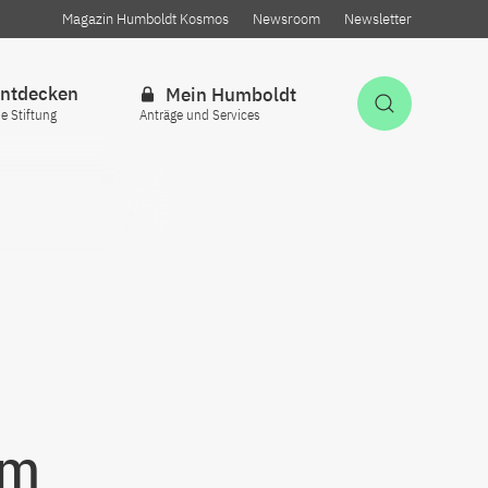
Magazin Humboldt Kosmos
Newsroom
Newsletter
ntdecken
Mein Humboldt
Suche öff
ie Stiftung
Anträge und Services
um