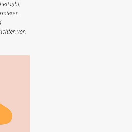
eit gibt,
ormieren.
d
richten von