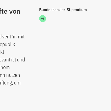
fte von
Bundeskanzler-Stipendium
lvent*in mit
epublik
ekt
evant ist und
einem
ann nutzen
iftung, um
n