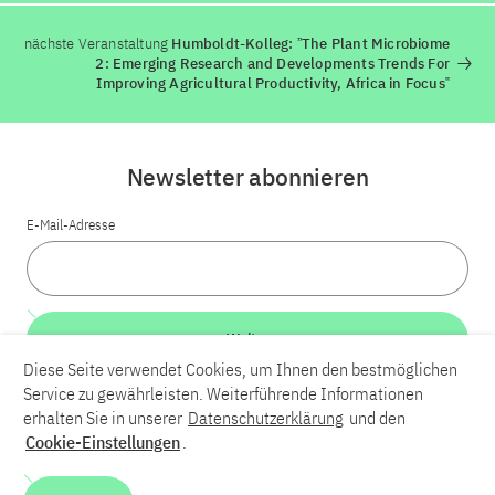
nächste Veranstaltung
Humboldt-Kolleg: ˮThe Plant Microbiome
2: Emerging Research and Developments Trends For
Improving Agricultural Productivity, Africa in Focus‟
Newsletter abonnieren
E-Mail-Adresse
Weiter
Diese Seite verwendet Cookies, um Ihnen den bestmöglichen
Service zu gewährleisten. Weiterführende Informationen
LinkedIn
Bluesky
YouTube
erhalten Sie in unserer
Datenschutzerklärung
und den
Cookie-Einstellungen
.
Karriere
Kontakt
Impressum
Datenschutzerklärung