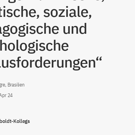
tische, soziale,
gogische und
hologische
usforderungen“
gre, Brasilien
 Apr 24
oldt-Kollegs