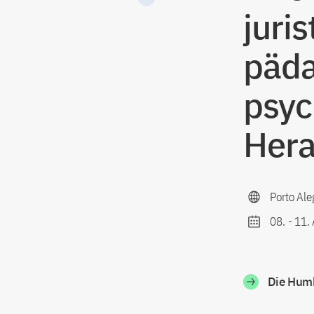
juris
päda
psyc
Hera
Porto Ale
08.
-
11.
Die Humb