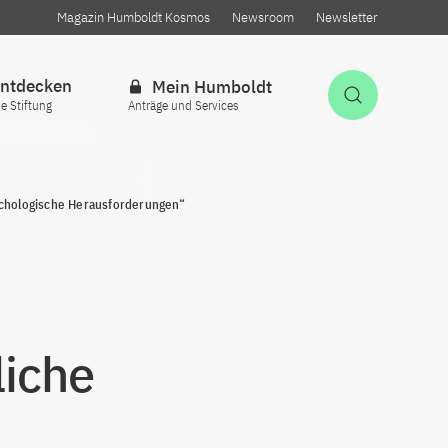
Magazin Humboldt Kosmos
Newsroom
Newsletter
ntdecken
Mein Humboldt
Suche öff
ie Stiftung
Anträge und Services
sychologische Herausforderungen“
liche