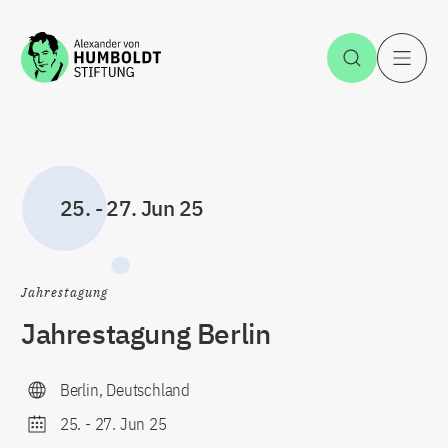
Zum Inhalt springen
Suche öff
H
25.
-
27. Jun 25
Jahrestagung
Jahrestagung Berlin
Berlin, Deutschland
25.
-
27. Jun 25