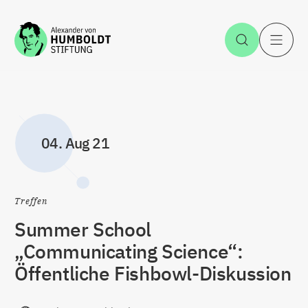
Zum Inhalt springen
Suche öff
H
04. Aug 21
Treffen
Summer School
„Communicating Science“:
Öffentliche Fishbowl-Diskussion