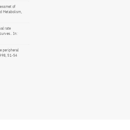
sessmet of
and Metabolism,
al rate
curves.. In:
e peripheral
1998, 51-54