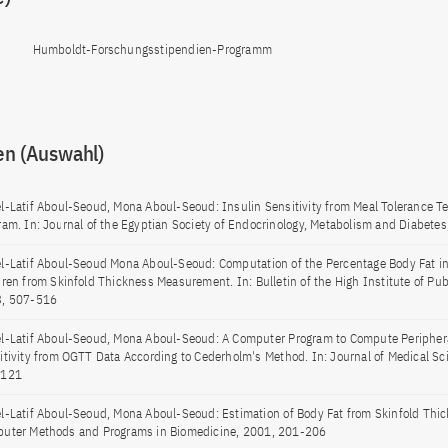
Humboldt-Forschungsstipendien-Programm
en (Auswahl)
l-Latif Aboul-Seoud, Mona Aboul-Seoud: Insulin Sensitivity from Meal Tolerance T
ram. In: Journal of the Egyptian Society of Endocrinology, Metabolism and Diabetes
l-Latif Aboul-Seoud Mona Aboul-Seoud: Computation of the Percentage Body Fat i
dren from Skinfold Thickness Measurement. In: Bulletin of the High Institute of Pub
, 507-516
l-Latif Aboul-Seoud, Mona Aboul-Seoud: A Computer Program to Compute Periphera
itivity from OGTT Data According to Cederholm's Method. In: Journal of Medical Sc
-121
l-Latif Aboul-Seoud, Mona Aboul-Seoud: Estimation of Body Fat from Skinfold Thic
uter Methods and Programs in Biomedicine, 2001, 201-206