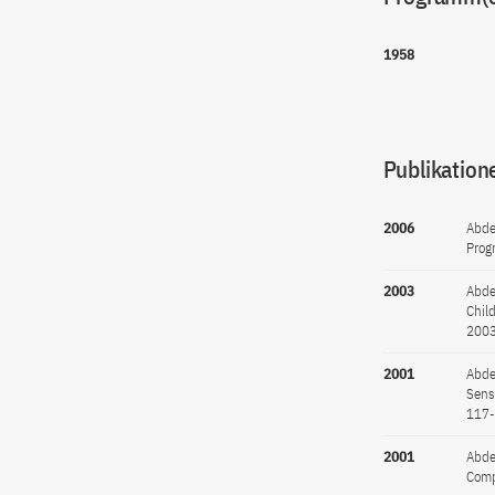
1958
Publikation
2006
Abde
Prog
2003
Abde
Chil
2003
2001
Abde
Sens
117
2001
Abde
Comp