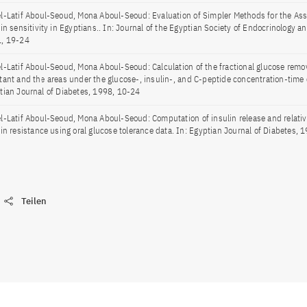
l-Latif Aboul-Seoud, Mona Aboul-Seoud: Evaluation of Simpler Methods for the As
lin sensitivity in Egyptians.. In: Journal of the Egyptian Society of Endocrinology 
, 19-24
l-Latif Aboul-Seoud, Mona Aboul-Seoud: Calculation of the fractional glucose remov
tant and the areas under the glucose-, insulin-, and C-peptide concentration-time 
tian Journal of Diabetes, 1998, 10-24
l-Latif Aboul-Seoud, Mona Aboul-Seoud: Computation of insulin release and relativ
lin resistance using oral glucose tolerance data. In: Egyptian Journal of Diabetes, 
Teilen