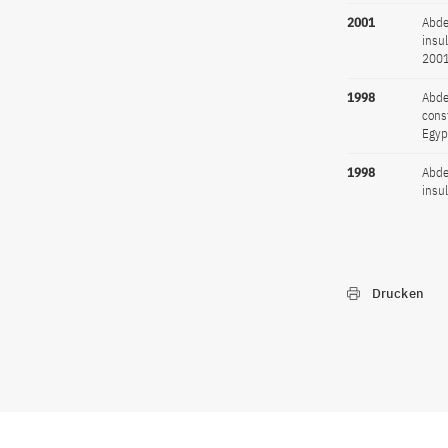
2001
Abde
insu
2001
1998
Abde
cons
Egyp
1998
Abde
insu
Drucken