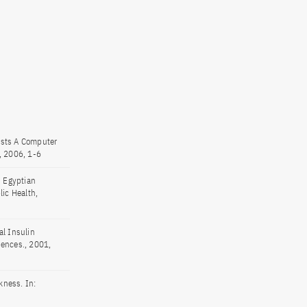
ests A Computer
, 2006, 1-6
n Egyptian
lic Health,
l Insulin
iences., 2001,
kness. In: