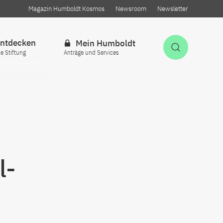
Magazin Humboldt Kosmos
Newsroom
Newsletter
ntdecken
Mein Humboldt
Suche öff
ie Stiftung
Anträge und Services
l-