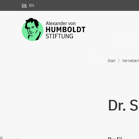
DE
EN
Zum Inhalt springen
Start
Vernetzen
Dr. 
Zum Inhalt springen