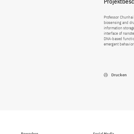
Projektbes
Professor Chunhai 
biosensing and dru
information storag
interface of nanot
DNA-based function
emergent behavior 
Drucken
Bewerben
Social Media