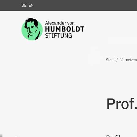
DE
EN
Zum Inhalt springen
Start
Vernetzen
Prof
Zum Inhalt springen