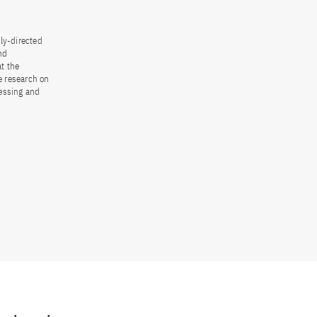
ly-directed
nd
t the
e research on
cessing and