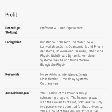
Profil
Derzeitige
Professor W-2 und Äquivalente
Stellung
Fachgebiet
Künstliche Intelligenz und Maschinelle
Lernverfahren,Optik, Quantenoptik und Physik
der Atome, Moleküle und Plasmen,Statistische
Physik, Nichtlineare Dynamik, Komplexe
Systeme, Weiche und fluide Materie,
Biologische Physik
Keywords
Noise, Artificial intelligence, Image
Classification, Time-delay Systems,
Cryptanalysis
Auszeichnungen
2020: Fellow of the Coimbra Group
scholarship program. . The fellowship was
with the University of Graz, Graz, Austria. Only
two persons were admitted for that University.
2014: Finalist of the Edmund Optics (USA)