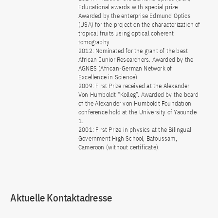
Educational awards with special prize.
Awarded by the enterprise Edmund Optics
(USA) for the project on the characterization of
tropical fruits using optical coherent
tomography.
2012: Nominated for the grant of the best
African Junior Researchers. Awarded by the
AGNES (African-German Network of
Excellence in Science).
2009: First Prize received at the Alexander
Von Humboldt “Kolleg”. Awarded by the board
of the Alexander von Humboldt Foundation
conference hold at the University of Yaounde
1.
2001: First Prize in physics at the Bilingual
Government High School, Bafoussam,
Cameroon (without certificate).
Aktuelle Kontaktadresse