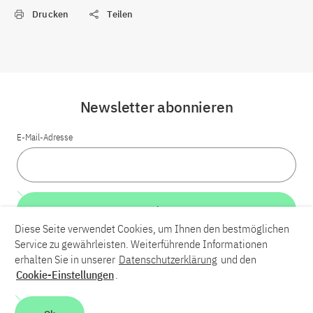
Drucken
Teilen
Newsletter abonnieren
E-Mail-Adresse
Weiter
Diese Seite verwendet Cookies, um Ihnen den bestmöglichen
Service zu gewährleisten. Weiterführende Informationen
LinkedIn
Bluesky
YouTube
erhalten Sie in unserer
Datenschutzerklärung
und den
Cookie-Einstellungen
.
Karriere
Kontakt
Impressum
Datenschutzerklärung