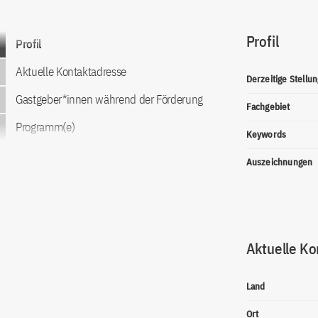
Profil
Zum Inhalt springen
Profil
Aktuelle Kontaktadresse
Derzeitige Stellun
Gastgeber*innen während der Förderung
Fachgebiet
Programm(e)
Keywords
Auszeichnungen
Aktuelle Ko
Land
Ort