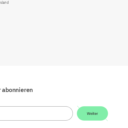
usland
r abonnieren
Weiter