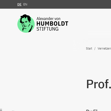
DE
EN
Zum Inhalt springen
Start
Vernetzen
Prof.
Zum Inhalt springen