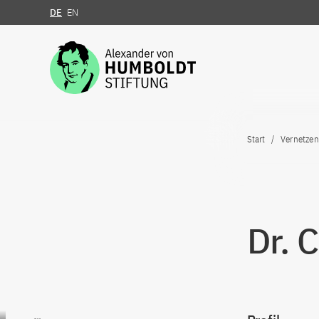
DE
EN
Zum Inhalt springen
Start
Vernetzen
Dr. 
Zum Inhalt springen