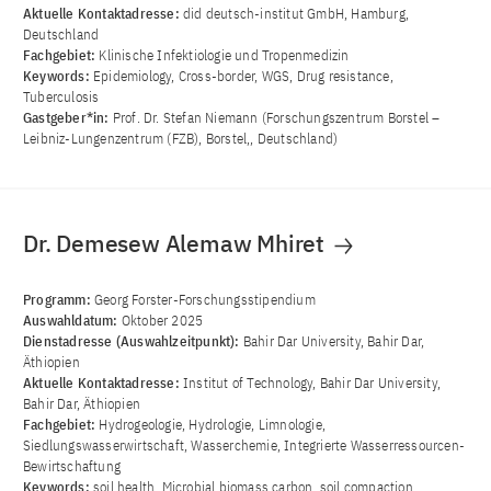
Aktuelle Kontaktadresse:
did deutsch-institut GmbH, Hamburg,
Deutschland
Fachgebiet:
Klinische Infektiologie und Tropenmedizin
Keywords:
Epidemiology, Cross-border, WGS, Drug resistance,
Tuberculosis
Gastgeber*in:
Prof. Dr. Stefan Niemann (Forschungszentrum Borstel –
Leibniz-Lungenzentrum (FZB), Borstel,, Deutschland)
Dr. Demesew Alemaw Mhiret
Programm:
Georg Forster-Forschungsstipendium
Auswahldatum:
Oktober 2025
Dienstadresse (Auswahlzeitpunkt):
Bahir Dar University, Bahir Dar,
Äthiopien
Aktuelle Kontaktadresse:
Institut of Technology, Bahir Dar University,
Bahir Dar, Äthiopien
Fachgebiet:
Hydrogeologie, Hydrologie, Limnologie,
Siedlungswasserwirtschaft, Wasserchemie, Integrierte Wasserressourcen-
Bewirtschaftung
Keywords:
soil health, Microbial biomass carbon, soil compaction,