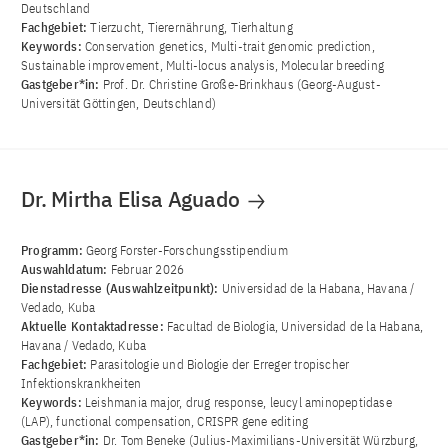
Deutschland
Fachgebiet:
Tierzucht, Tierernährung, Tierhaltung
Keywords:
Conservation genetics, Multi-trait genomic prediction,
Sustainable improvement, Multi-locus analysis, Molecular breeding
Gastgeber*in:
Prof. Dr. Christine Große-Brinkhaus (Georg-August-
Universität Göttingen, Deutschland)
Dr. Mirtha Elisa Aguado
Programm:
Georg Forster-Forschungsstipendium
Auswahldatum:
Februar 2026
Dienstadresse (Auswahlzeitpunkt):
Universidad de la Habana, Havana /
Vedado, Kuba
Aktuelle Kontaktadresse:
Facultad de Biologia, Universidad de la Habana,
Havana / Vedado, Kuba
Fachgebiet:
Parasitologie und Biologie der Erreger tropischer
Infektionskrankheiten
Keywords:
Leishmania major, drug response, leucyl aminopeptidase
(LAP), functional compensation, CRISPR gene editing
Gastgeber*in:
Dr. Tom Beneke (Julius-Maximilians-Universität Würzburg,