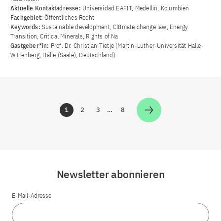
Aktuelle Kontaktadresse:
Universidad EAFIT, Medellin, Kolumbien
Fachgebiet:
Öffentliches Recht
Keywords:
Sustainable development, Cl8mate change law, Energy
Transition, Critical Minerals, Rights of Na
Gastgeber*in:
Prof. Dr. Christian Tietje (Martin-Luther-Universität Halle-
Wittenberg, Halle (Saale), Deutschland)
1
2
3
…
8
Zur Seite
Zur Seite
Zur Seite
Zur Seite
Newsletter abonnieren
E-Mail-Adresse