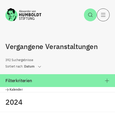
Zum Inhalt springen
Suche öff
H
Vergangene Veranstaltungen
392 Suchergebnisse
Sortiert nach:
Datum
Filterkriterien
Kalender
2024