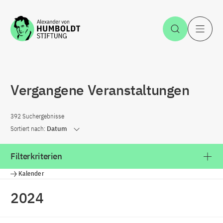
Zum Inhalt springen
Suche öff
H
Vergangene Veranstaltungen
392 Suchergebnisse
Sortiert nach:
Datum
Filterkriterien
Kalender
2024