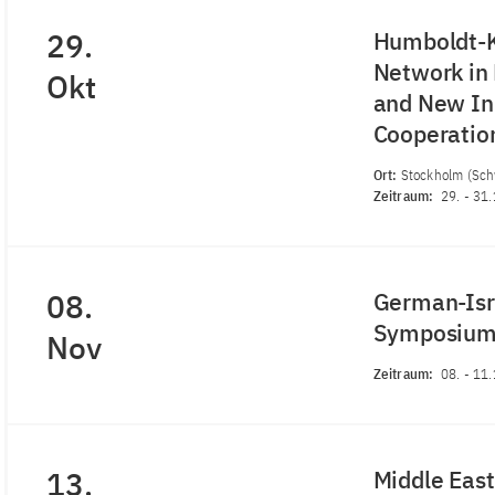
29.
Humboldt-K
Network in 
Okt
and New Init
Cooperatio
Ort:
Stockholm (Sc
Zeitraum:
29.
-
31.
08.
German-Isra
Symposiu
Nov
Zeitraum:
08.
-
11.
13.
Middle Eas