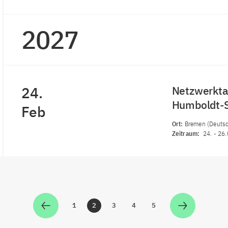
2027
24.
Netzwerkta
Humboldt-S
Feb
Ort:
Bremen (Deutsc
Zeitraum:
24.
-
26.
1
2
3
4
5
Zur Seite
Zur Seite
Zur Seite
Zur Seite
Zur Seite