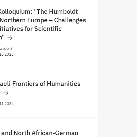
olloquium: "The Humboldt
Northern Europe – Challenges
iatives for Scientific
n"
hweden)
10.2026
eli Frontiers of Humanities
m
11.2026
t and North African-German