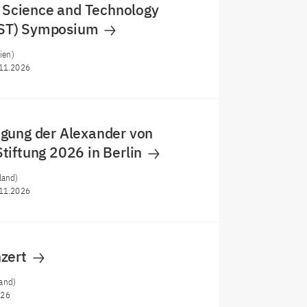
f Science and Technology
ST) Symposium
ien)
11.2026
gung der Alexander von
tiftung 2026 in Berlin
land)
11.2026
zert
and)
026