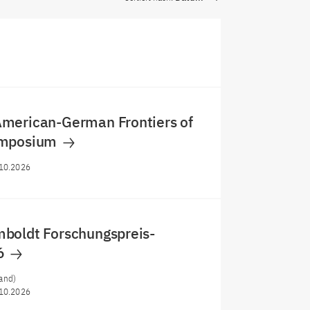
merican-German Frontiers of
ymposium
10.2026
boldt Forschungspreis-
6
and)
10.2026