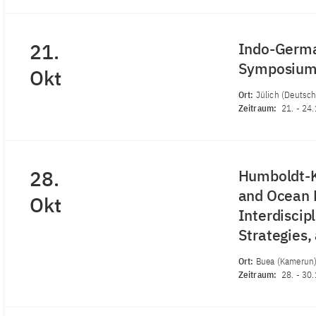
21.
Indo-German
Symposiu
Okt
Ort:
Jülich (Deutsch
Zeitraum:
21.
-
24.
28.
Humboldt-K
and Ocean R
Okt
Interdiscip
Strategies,
Ort:
Buea (Kamerun
Zeitraum:
28.
-
30.