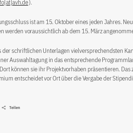
fo[at]avh.de
).
ngsschluss ist am 15. Oktober eines jeden Jahres. Ne
 werden voraussichtlich ab dem 15. März angenomm
s der schriftlichen Unterlagen vielversprechendsten Ka
iner Auswahltagung in das entsprechende Programml
Dort können sie ihr Projektvorhaben präsentieren. Das
ium entscheidet vor Ort über die Vergabe der Stipendi
Teilen