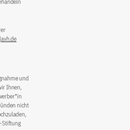
behandeln
rer
t]avh.de
ungnahme und
ir Ihnen,
werber*in
ründen nicht
ochzuladen,
-Stiftung