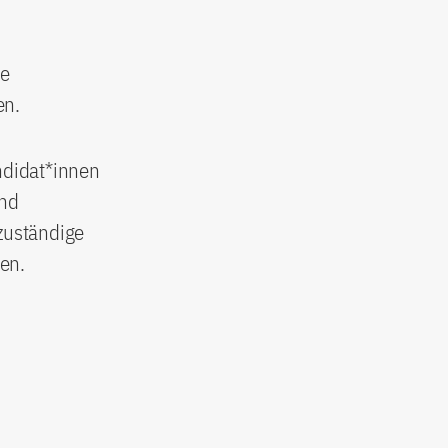
ue
en.
ndidat*innen
and
 zuständige
en.