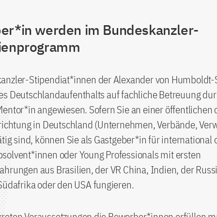
er*in werden im Bundeskanzler-
dienprogramm
anzler-Stipendiat*innen der Alexander von Humboldt-S
es Deutschlandaufenthalts auf fachliche Betreuung du
entor*in angewiesen. Sofern Sie an einer öffentlichen 
nrichtung in Deutschland (Unternehmen, Verbände, Ver
ätig sind, können Sie als Gastgeber*in für international o
solvent*innen oder Young Professionals mit ersten
hrungen aus Brasilien, der VR China, Indien, der Russ
Südafrika oder den USA fungieren.
reten Voraussetzungen die Bewerber*innen erfüllen m