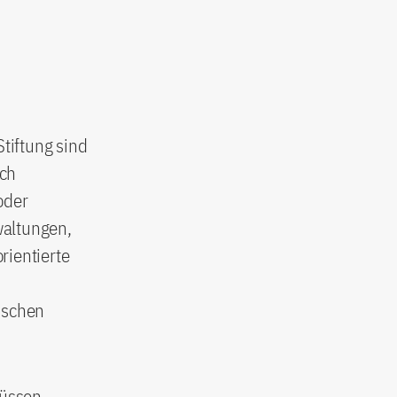
tiftung sind
rch
oder
waltungen,
rientierte
ischen
üssen,