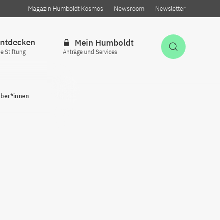
Magazin Humboldt Kosmos
Newsroom
Newsletter
ntdecken
Mein Humboldt
Suche öff
ie Stiftung
Anträge und Services
eber*innen