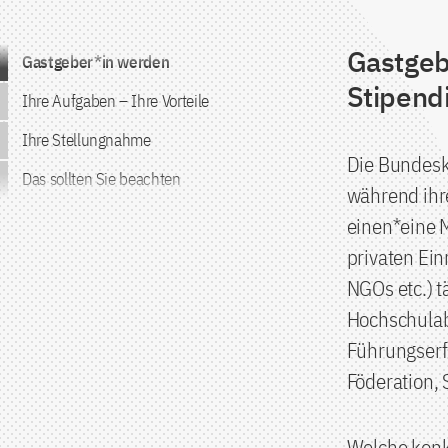
Gastgeb
Zum Inhalt springen
Gastgeber*in werden
Stipen
Ihre Aufgaben – Ihre Vorteile
Ihre Stellungnahme
Die Bundesk
Das sollten Sie beachten
während ihr
einen*eine M
privaten Ei
NGOs etc.) t
Hochschulab
Führungserfa
Föderation, 
Welche konk