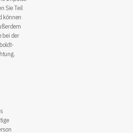
n Sie Teil
nd können
 Außerdem
 bei der
boldt-
chtung.
es
tige
erson