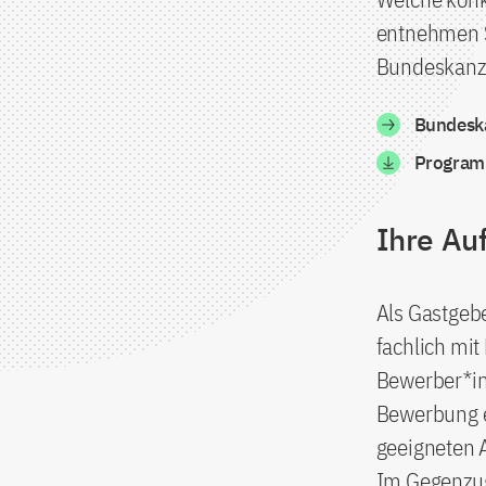
entnehmen S
Bundeskanzl
Bundeska
Program
Ihre Auf
Als Gastgebe
fachlich mit
Bewerber*in
Bewerbung er
geeigneten A
Im Gegenzug 