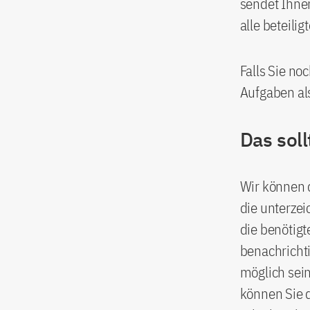
sendet Ihne
alle beteili
Falls Sie no
Aufgaben als
Das sol
Wir können 
die unterze
die benötig
benachrichti
möglich sei
können Sie d