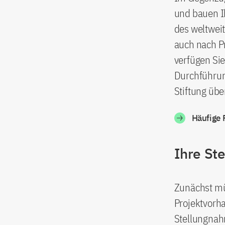
und bauen Ih
des weltwei
auch nach P
verfügen Si
Durchführun
Stiftung übe
Häufige
Ihre St
Zunächst mü
Projektvorh
Stellungnah