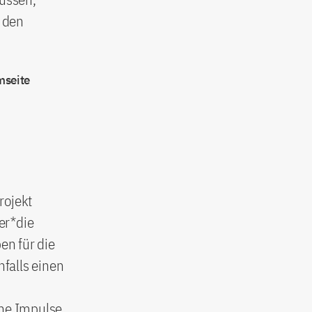
 den
mseite
rojekt
der*die
en für die
nfalls einen
che Impulse