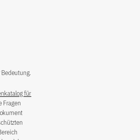
r Bedeutung.
nkatalog für
e Fragen
 Dokument
schützten
Bereich