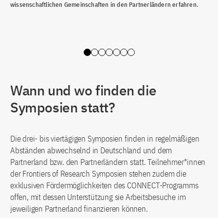
die
wissenschaftlichen Gemeinschaften in den Partnerländern erfahren.
Slide 0
Slide 1
Slide 2
Slide 3
Slide 4
Slide 5
Slide 6
Wann und wo finden die
Symposien statt?
Die drei- bis viertägigen Symposien finden in regelmäßigen
Abständen abwechselnd in Deutschland und dem
Partnerland bzw. den Partnerländern statt. Teilnehmer*innen
der Frontiers of Research Symposien stehen zudem die
exklusiven Fördermöglichkeiten des CONNECT-Programms
offen, mit dessen Unterstützung sie Arbeitsbesuche im
jeweiligen Partnerland finanzieren können.