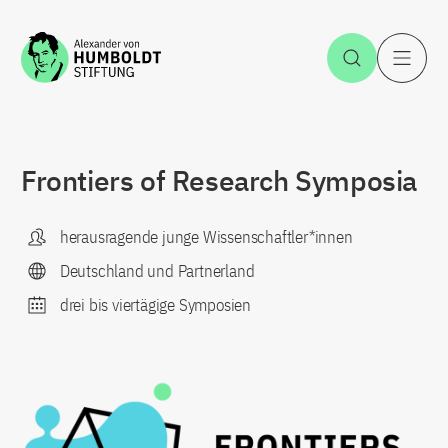
Zum Inhalt springen
Suche öff
H
Frontiers of Research Symposia
herausragende junge Wissenschaftler*innen
Deutschland und Partnerland
drei bis viertägige Symposien