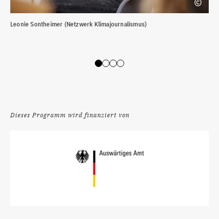
Leonie Sontheimer (Netzwerk Klimajournalismus)
v. 
(Au
Sie
Slide 0
Slide 1
Slide 2
Slide 3
Dieses Programm wird finanziert von