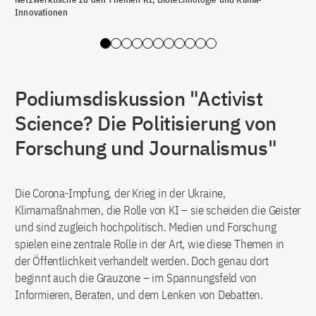
Innovationen
Pro
Slide 0
Slide 1
Slide 2
Slide 3
Slide 4
Slide 5
Slide 6
Slide 7
Slide 8
Slide 9
Slide 10
Podiumsdiskussion "Activist
Science? Die Politisierung von
Forschung und Journalismus"
Die Corona-Impfung, der Krieg in der Ukraine,
Klimamaßnahmen, die Rolle von KI – sie scheiden die Geister
und sind zugleich hochpolitisch. Medien und Forschung
spielen eine zentrale Rolle in der Art, wie diese Themen in
der Öffentlichkeit verhandelt werden. Doch genau dort
beginnt auch die Grauzone – im Spannungsfeld von
Informieren, Beraten, und dem Lenken von Debatten.