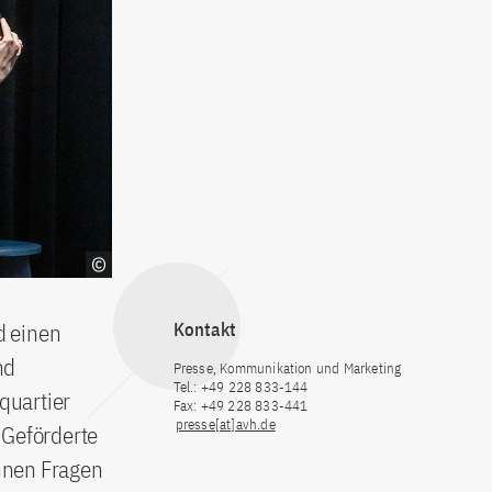
d einen
Kontakt
nd
Presse, Kommunikation und Marketing
Tel.: +49 228 833-144
quartier
Fax: +49 228 833-441
presse[at]avh.de
 Geförderte
nnen Fragen