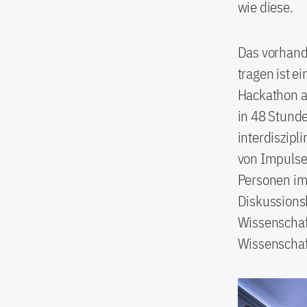
wie diese.
Das vorhand
tragen ist e
Hackathon a
in 48 Stund
interdiszipl
von Impulsen
Personen im 
Diskussions
Wissenschaft
Wissenschaft