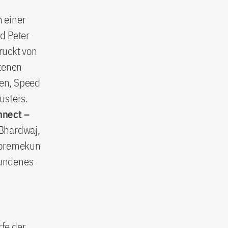
 einer
d Peter
ruckt von
otenen
en, Speed
lusters.
nect –
 Bhardwaj,
 Soremekun
bundenes
fe der