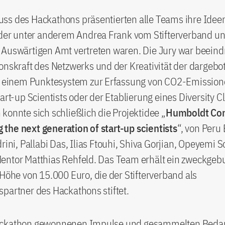
ss des Hackathons präsentierten alle Teams ihre Ideen
 der unter anderem Andrea Frank vom Stifterverband un
 Auswärtigen Amt vertreten waren. Die Jury war beeind
onskraft des Netzwerks und der Kreativität der dargeb
e einem Punktesystem zur Erfassung von CO2-Emission
tart-up Scientists oder der Etablierung eines Diversity C
konnte sich schließlich die Projektidee „
Humboldt Con
the next generation of start-up scientists
“, von Peru
drini, Pallabi Das, Ilias Ftouhi, Shiva Gorjian, Opeyemi
entor Matthias Rehfeld. Das Team erhält ein zweckge
 Höhe von 15.000 Euro, die der Stifterverband als
partner des Hackathons stiftet.
ackathon gewonnenen Impulse und gesammelten Bedar