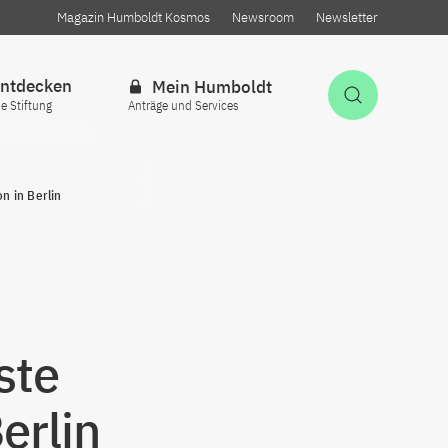
Magazin Humboldt Kosmos
Newsroom
Newsletter
ntdecken
Mein Humboldt
Suche öff
ie Stiftung
Anträge und Services
n in Berlin
ste
erlin