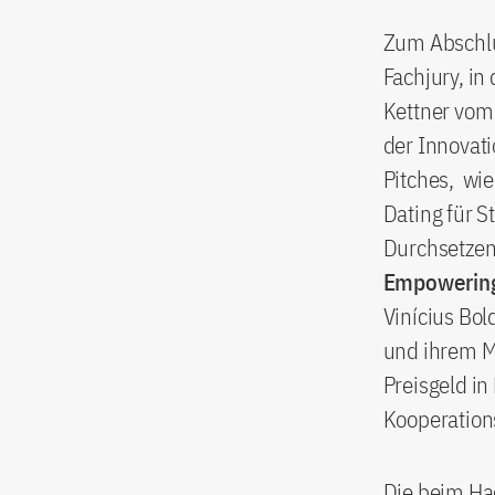
Zum Abschlu
Fachjury, in
Kettner vom
der Innovati
Pitches, wi
Dating für S
Durchsetzen 
Empowering 
Vinícius Bol
und ihrem M
Preisgeld in
Kooperations
Die beim H