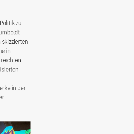
olitik zu
 Humboldt
skizzierten
he in
 reichten
isierten
erke in der
er