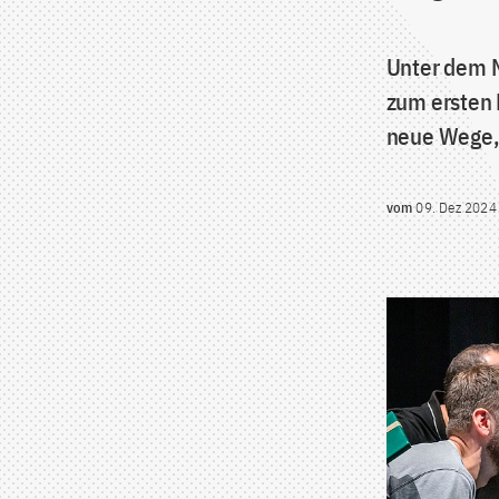
Unter dem M
zum ersten 
neue Wege, 
vom
09. Dez 2024