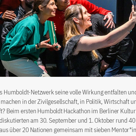
s Humboldt-Netzwerk seine volle Wirkung entfalten un
machen in der Zivilgesellschaft, in Politik, Wirtschaft u
t? Beim ersten Humboldt Hackathon im Berliner Kultur
 diskutierten am 30. September und 1. Oktober rund 40
g aus über 20 Nationen gemeinsam mit sieben Mentor*i