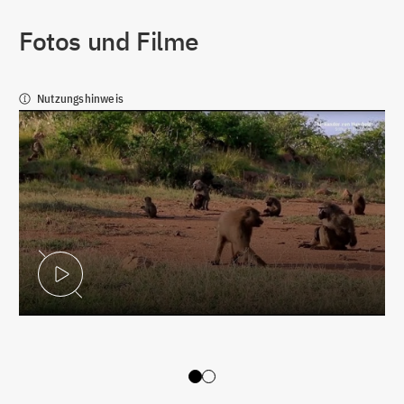
Fotos und Filme
Nutzungshinweis
Video abspielen
Slide 0
Slide 1