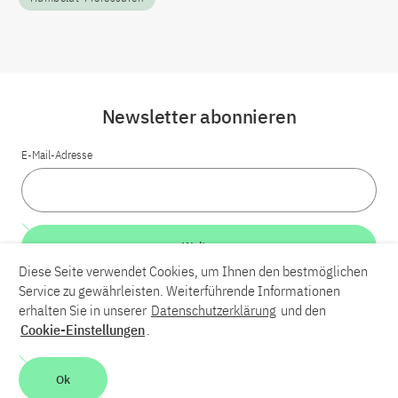
Newsletter abonnieren
E-Mail-Adresse
Weiter
Diese Seite verwendet Cookies, um Ihnen den bestmöglichen
Service zu gewährleisten. Weiterführende Informationen
LinkedIn
Bluesky
YouTube
erhalten Sie in unserer
Datenschutzerklärung
und den
Cookie-Einstellungen
.
Karriere
Kontakt
Impressum
Datenschutzerklärung
Ok
Barrierefreiheit
Barriere melden
Leichte Sprache