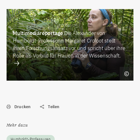
Multimediareportage
Die Alexander von
Humboldt-Professorin Margaret Crofoot stellt
ihren Forschungsansatz vor und spricht über ihre
Rolle als Vorbild für Frauen in der Wissenschaft.
Drucken
Teilen
Mehr dazu
Humboldt-Professuren