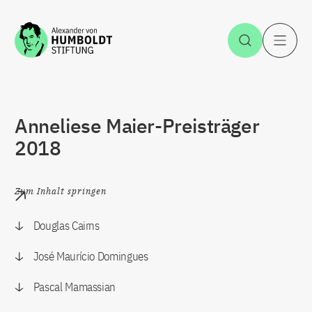
Zum Inhalt springen
Suche öff
H
Anneliese Maier-Preisträger
2018
Zum Inhalt springen
Douglas Cairns
José Maurício Domingues
Pascal Mamassian