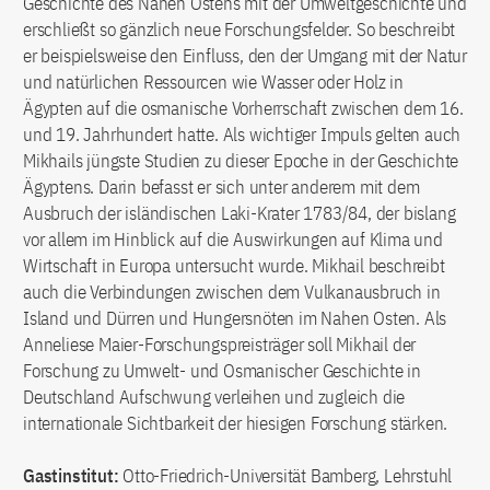
Geschichte des Nahen Ostens mit der Umweltgeschichte und
erschließt so gänzlich neue Forschungsfelder. So beschreibt
er beispielsweise den Einfluss, den der Umgang mit der Natur
und natürlichen Ressourcen wie Wasser oder Holz in
Ägypten auf die osmanische Vorherrschaft zwischen dem 16.
und 19. Jahrhundert hatte. Als wichtiger Impuls gelten auch
Mikhails jüngste Studien zu dieser Epoche in der Geschichte
Ägyptens. Darin befasst er sich unter anderem mit dem
Ausbruch der isländischen Laki-Krater 1783/84, der bislang
vor allem im Hinblick auf die Auswirkungen auf Klima und
Wirtschaft in Europa untersucht wurde. Mikhail beschreibt
auch die Verbindungen zwischen dem Vulkanausbruch in
Island und Dürren und Hungersnöten im Nahen Osten. Als
Anneliese Maier-Forschungspreisträger soll Mikhail der
Forschung zu Umwelt- und Osmanischer Geschichte in
Deutschland Aufschwung verleihen und zugleich die
internationale Sichtbarkeit der hiesigen Forschung stärken.
Gastinstitut:
Otto-Friedrich-Universität Bamberg, Lehrstuhl