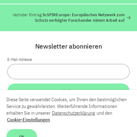
nächster Eintrag
InSPIREurope: Europäisches Netzwerk zum
Schutz verfolgter Forschender nimmt Arbeit auf
Newsletter abonnieren
E-Mail-Adresse
Weiter
Diese Seite verwendet Cookies, um Ihnen den bestmöglichen
Service zu gewährleisten. Weiterführende Informationen
LinkedIn
Bluesky
YouTube
erhalten Sie in unserer
Datenschutzerklärung
und den
Cookie-Einstellungen
.
Karriere
Kontakt
Impressum
Datenschutzerklärung
Ok
Barrierefreiheit
Barriere melden
Leichte Sprache