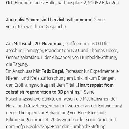
Ort
: Heinrich-Lades-Halle, Rathausplatz 2, 91052 Erlangen
Journalist*innen sind herzlich willkommen!
Gerne
vermitteln wir Ihnen Gespräche.
Am
Mittwoch, 20. November
, eröffnen um 15:00 Uhr
Joachim Hornegger, Präsident der FAU, und Thomas Hesse,
Generalsekretär a. i. der Alexander von Humboldt-Stiftung,
die Tagung.
Im Anschluss hält
Felix Engel
, Professor für Experimentelle
Nieren- und Kreislaufforschung am Uniklinikum Erlangen,
den Eröffnungsvortrag mit dem Titel
„Heart repair: from
zebrafish regeneration to 3D printing“
. Seine
Forschungsschwerpunkte umfassen die Mechanismen der
Herz- und Geweberegeneration, wobei er an der Entwicklung
neuer Therapien zur Behandlung von Herz-Kreislauf-
Erkrankungen arbeitet. 2006 wurde er für seine Arbeit mit
dem Sofja Kovalevskaja-Preis der Humboldt-Stiftung