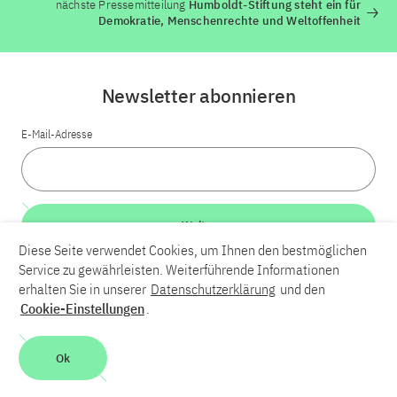
nächste Pressemitteilung
Humboldt-Stiftung steht ein für
Demokratie, Menschenrechte und Weltoffenheit
Newsletter abonnieren
E-Mail-Adresse
Weiter
Diese Seite verwendet Cookies, um Ihnen den bestmöglichen
Service zu gewährleisten. Weiterführende Informationen
LinkedIn
Bluesky
YouTube
erhalten Sie in unserer
Datenschutzerklärung
und den
Cookie-Einstellungen
.
Karriere
Kontakt
Impressum
Datenschutzerklärung
Ok
Barrierefreiheit
Barriere melden
Leichte Sprache