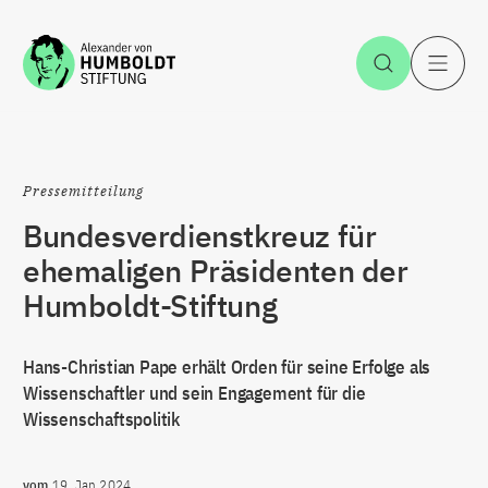
Zum Inhalt springen
Suche öff
H
Pressemitteilung
Bundesverdienstkreuz für
ehemaligen Präsidenten der
Humboldt-Stiftung
Hans-Christian Pape erhält Orden für seine Erfolge als
Wissenschaftler und sein Engagement für die
Wissenschaftspolitik
vom
19. Jan 2024