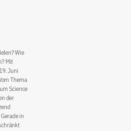
pielen? Wie
n? Mit
19. Juni
l. Vom Thema
 zum Science
en der
tzend
: Gerade in
schränkt