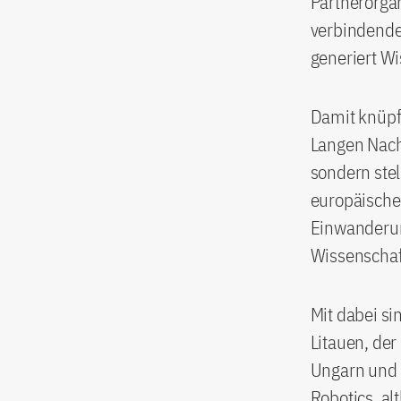
Partnerorga
verbindende
generiert Wi
Damit knüpf
Langen Nacht
sondern stel
europäische
Einwanderun
Wissenschaf
Mit dabei si
Litauen, der
Ungarn und n
Robotics, al