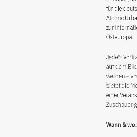
für die deut
Atomic Urba
zur interna
Osteuropa.
Jede*r Vortr
auf dem Bild
werden – von
bietet die M
einer Verans
Zuschauer g
Wann & wo: