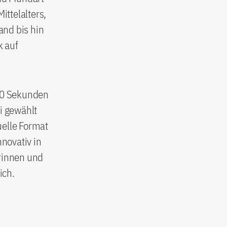
ttelalters,
and bis hin
k auf
 20 Sekunden
i gewählt
uelle Format
nnovativ in
erinnen und
ich.