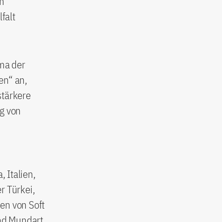
m
falt
ma der
en“ an,
stärkere
g von
 Italien,
r Türkei,
en von Soft
und Mundart