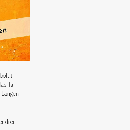
boldt-
as ifa
n Langen
r drei