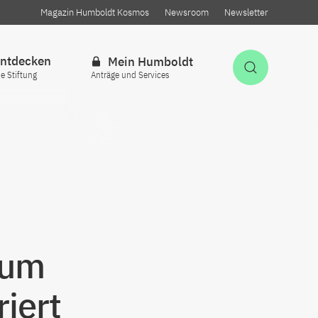
Magazin Humboldt Kosmos
Newsroom
Newsletter
ntdecken
Mein Humboldt
Suche öff
ie Stiftung
Anträge und Services
aum
riert