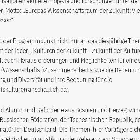
nisationen aktuelle Projekte und Forschungen unter de
n Motto: „Europas Wissenschaftsraum der Zukunft: Viel
ssen“.
t der Programmpunkt nicht nur an das diesjährige The
 der Ideen „Kulturen der Zukunft – Zukunft der Kultur
lt auch Herausforderungen und Möglichkeiten für eine 
 (Wissenschafts-)Zusammenarbeit sowie die Bedeutun
g und Diversität und ihre Bedeutung für die
tskulturen anschaulich dar.
nd Alumni und Geförderte aus Bosnien und Herzegowina,
 Russischen Föderation, der Tschechischen Republik, de
atürlich Deutschland. Die Themen ihrer Vorträge reich
tlateinischer Linguistik und der Relevanz von Sprache 