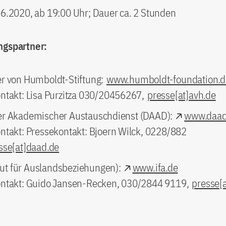
06.2020, ab 19:00 Uhr; Dauer ca. 2 Stunden
ngspartner:
r von Humboldt-Stiftung:
www.humboldt-foundation.d
ntakt: Lisa Purzitza 030/20456267,
presse[at]avh.de
r Akademischer Austauschdienst (DAAD):
www.daad
ntakt: Pressekontakt: Bjoern Wilck, 0228/882
sse[at]daad.de
itut für Auslandsbeziehungen):
www.ifa.de
ntakt: Guido Jansen-Recken, 030/2844 9119,
presse[a
: