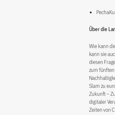
PechaKuc
Über die La
Wie kann die
kann sie auc
diesen Frage
zum fünften 
Nachhaltigk
Slam zu euro
Zukunft – Zu
digitaler Ve
Zeiten von C