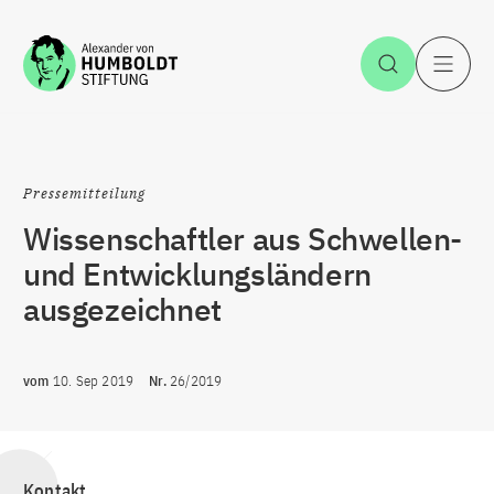
Zum Inhalt springen
Suche öff
H
Pressemitteilung
Wissenschaftler aus Schwellen-
und Entwicklungsländern
ausgezeichnet
vom
10. Sep 2019
Nr.
26/2019
Kontakt