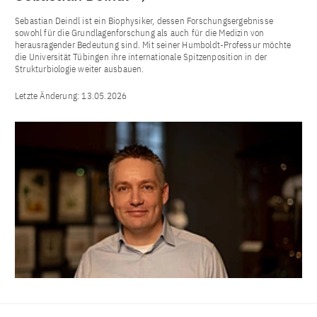
Sebastian Deindl ist ein Biophysiker, dessen Forschungsergebnisse
sowohl für die Grundlagenforschung als auch für die Medizin von
herausragender Bedeutung sind. Mit seiner Humboldt-Professur möchte
die Universität Tübingen ihre internationale Spitzenposition in der
Strukturbiologie weiter ausbauen.
Letzte Änderung:
13.05.2026