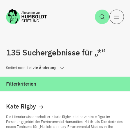
Zum Inhalt springen
Suche öff
H
135 Suchergebnisse für „*“
Sortiert nach:
Letzte Änderung
Filterkriterien
Kate Rigby
Die Literaturwissenschaftlerin Kate Rigby ist eine zentrale Figur im
Forschungsgebiet der Environmental Humanities. Mit ihr als Direktorin des
neuen Zentrums für „Multidisciplinary Environmental Studies in the