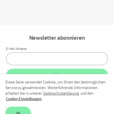
Newsletter abonnieren
E-Mail-Adresse
Weiter
Diese Seite verwendet Cookies, um Ihnen den bestmöglichen
Service zu gewährleisten. Weiterführende Informationen
LinkedIn
Bluesky
YouTube
erhalten Sie in unserer
Datenschutzerklärung
und den
Cookie-Einstellungen
.
Karriere
Kontakt
Impressum
Datenschutzerklärung
Ok
Barrierefreiheit
Barriere melden
Leichte Sprache