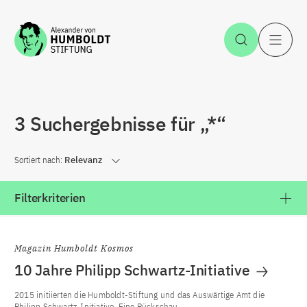
Zum Inhalt springen
Suche öff
H
3 Suchergebnisse für „*“
Sortiert nach:
Relevanz
Filterkriterien
Magazin Humboldt Kosmos
10 Jahre Philipp Schwartz-Initiative
2015 initiierten die Humboldt-Stiftung und das Auswärtige Amt die
Philipp Schwartz-Initiative. Eine Rückschau.