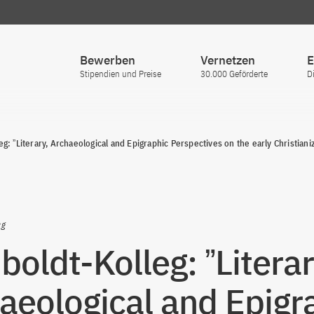
Bewerben
Vernetzen
E
Stipendien und Preise
30.000 Geförderte
D
g: ˮLiterary, Archaeological and Epigraphic Perspectives on the early Christiani
eg
oldt-Kolleg: ˮLiterar
aeological and Epigr