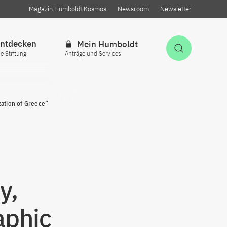
Magazin Humboldt Kosmos
Newsroom
Newsletter
ntdecken
Mein Humboldt
Suche öff
ie Stiftung
Anträge und Services
zation of Greece“
y,
aphic