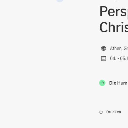
Pers
Chri
Athen, G
04.
-
05.
Die Humb
Drucken