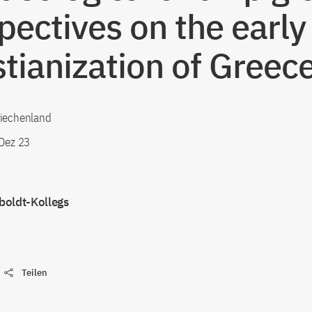
pectives on the early
stianization of Greec
riechenland
 Dez 23
oldt-Kollegs
Teilen