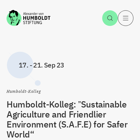
Zum Inhalt springen
Suche öff
H
17.
-
21. Sep 23
Humboldt-Kolleg
Humboldt-Kolleg: ˮSustainable
Agriculture and Friendlier
Environment (S.A.F.E) for Safer
World“