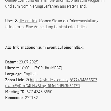
Online-Event und erhalten Sie Informationen zum Programm
und zum Nominierungsverfahren aus erster Hand.
Über
diesen Link
können Sie an der Infoveranstaltung
teilnehmen. Eine Anmeldung ist nicht erforderlich.
Alle Informationen zum Event auf einen Blick:
Datum:
23.07.2025
Uhrzeit:
16:00 - 17:00 Uhr (MESZ)
Language:
Englisch
Zoom Link:
https://avh-de.zoom.us/j/67743485550?
pwd=EpRmlG4LHw3LagaIiMckJdFkRKEJTF.1
Meeting-ID:
677 4348 5550
Kenncode:
272152