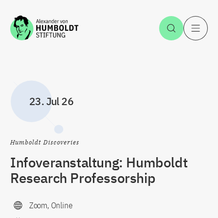
Zum Inhalt springen
Suche öff
H
23. Jul 26
Humboldt Discoveries
Infoveranstaltung: Humboldt
Research Professorship
Zoom, Online