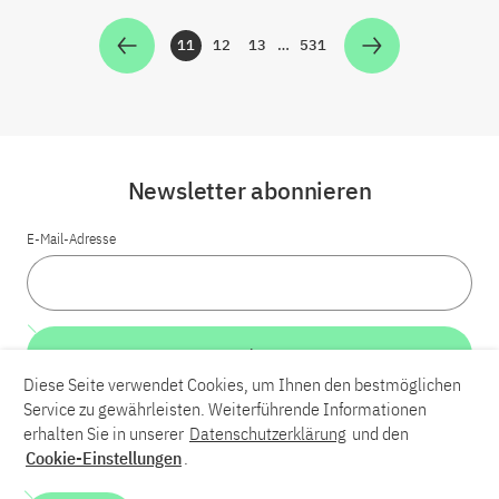
11
12
13
…
531
Zur Seite
Zur Seite
Zur Seite
Zur Seite
Newsletter abonnieren
E-Mail-Adresse
Weiter
Diese Seite verwendet Cookies, um Ihnen den bestmöglichen
Service zu gewährleisten. Weiterführende Informationen
LinkedIn
Bluesky
YouTube
erhalten Sie in unserer
Datenschutzerklärung
und den
Cookie-Einstellungen
.