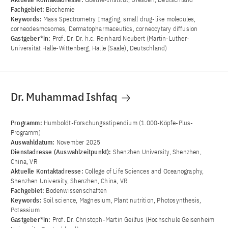
Fachgebiet:
Biochemie
Keywords:
Mass Spectrometry Imaging, small drug-like molecules,
corneodesmosomes, Dermatopharmaceutics, corneocytary diffusion
Gastgeber*in:
Prof. Dr. Dr. h.c. Reinhard Neubert (Martin-Luther-
Universität Halle-Wittenberg, Halle (Saale), Deutschland)
Dr. Muhammad Ishfaq
Programm:
Humboldt-Forschungsstipendium (1.000-Köpfe-Plus-
Programm)
Auswahldatum:
November 2025
Dienstadresse (Auswahlzeitpunkt):
Shenzhen University, Shenzhen,
China, VR
Aktuelle Kontaktadresse:
College of Life Sciences and Oceanography,
Shenzhen University, Shenzhen, China, VR
Fachgebiet:
Bodenwissenschaften
Keywords:
Soil science, Magnesium, Plant nutrition, Photosynthesis,
Potassium
Gastgeber*in:
Prof. Dr. Christoph-Martin Geilfus (Hochschule Geisenheim