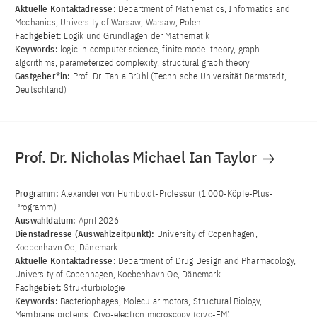
Aktuelle Kontaktadresse:
Department of Mathematics, Informatics and
Mechanics, University of Warsaw, Warsaw, Polen
Fachgebiet:
Logik und Grundlagen der Mathematik
Keywords:
logic in computer science, finite model theory, graph
algorithms, parameterized complexity, structural graph theory
Gastgeber*in:
Prof. Dr. Tanja Brühl (Technische Universität Darmstadt,
Deutschland)
Prof. Dr. Nicholas Michael Ian Taylor
Programm:
Alexander von Humboldt-Professur (1.000-Köpfe-Plus-
Programm)
Auswahldatum:
April 2026
Dienstadresse (Auswahlzeitpunkt):
University of Copenhagen,
Koebenhavn Oe, Dänemark
Aktuelle Kontaktadresse:
Department of Drug Design and Pharmacology,
University of Copenhagen, Koebenhavn Oe, Dänemark
Fachgebiet:
Strukturbiologie
Keywords:
Bacteriophages, Molecular motors, Structural Biology,
Membrane proteins, Cryo-electron microscopy (cryo-EM)