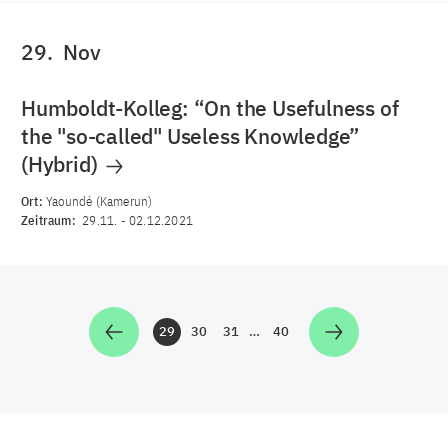
29.
Nov
Humboldt-Kolleg: “On the Usefulness of
the "so-called" Useless Knowledge”
(Hybrid)
Ort:
Yaoundé (Kamerun)
Zeitraum:
29.11.
-
02.12.2021
29
30
31
…
40
Zur Seite
Zur Seite
Zur Seite
Zur Seite