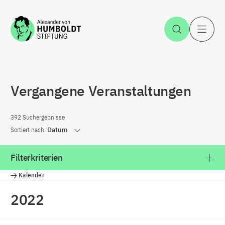
Zum Inhalt springen
Suche öff
H
Vergangene Veranstaltungen
392 Suchergebnisse
Sortiert nach:
Datum
Filterkriterien
Kalender
2022