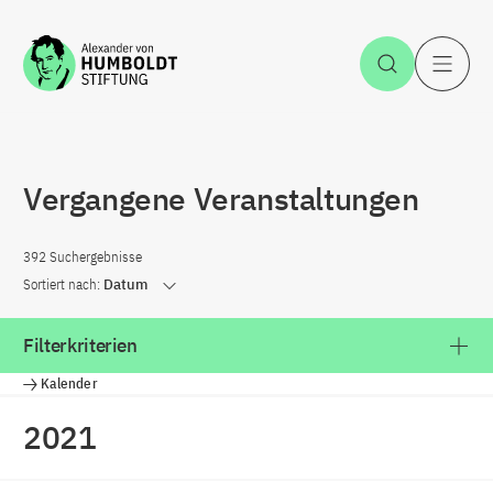
Zum Inhalt springen
Suche öff
H
Vergangene Veranstaltungen
392 Suchergebnisse
Sortiert nach:
Datum
Filterkriterien
Kalender
2021