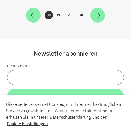
30
31
32
…
40
Zur Seite
Zur Seite
Zur Seite
Zur Seite
Newsletter abonnieren
E-Mail-Adresse
Weiter
Diese Seite verwendet Cookies, um Ihnen den bestmöglichen
Service zu gewährleisten. Weiterführende Informationen
LinkedIn
Bluesky
YouTube
erhalten Sie in unserer
Datenschutzerklärung
und den
Cookie-Einstellungen
.