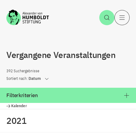
Zum Inhalt springen
Suche öff
H
Vergangene Veranstaltungen
392 Suchergebnisse
Sortiert nach:
Datum
Filterkriterien
Kalender
2021