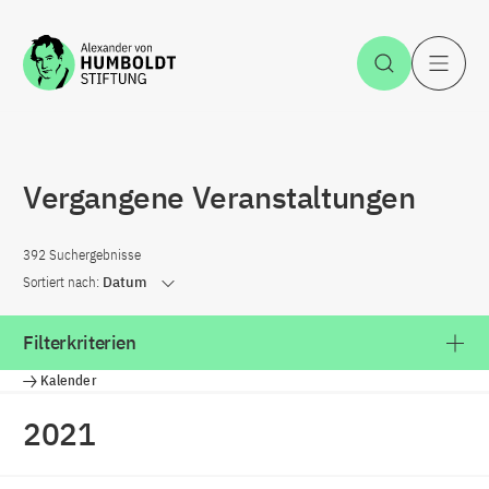
Zum Inhalt springen
Suche öff
H
Vergangene Veranstaltungen
392 Suchergebnisse
Sortiert nach:
Datum
Filterkriterien
Kalender
2021