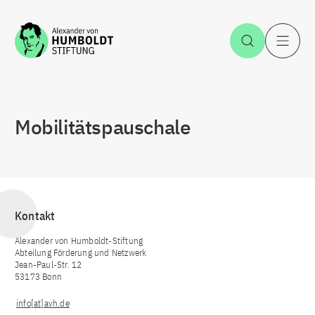
Zum Inhalt springen
Suche öff
H
Mobilitätspauschale
Kontakt
Alexander von Humboldt-Stiftung
Abteilung Förderung und Netzwerk
Jean-Paul-Str. 12
53173 Bonn
info[at]avh.de