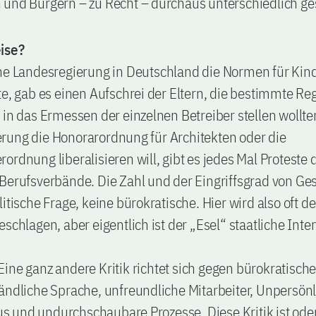
 und Bürgern – zu Recht – durchaus unterschiedlich g
ise?
ine Landesregierung in Deutschland die Normen für Kin
te, gab es einen Aufschrei der Eltern, die bestimmte R
 in das Ermessen der einzelnen Betreiber stellen wollt
rung die Honorarordnung für Architekten oder die
ordnung liberalisieren will, gibt es jedes Mal Proteste 
Berufsverbände. Die Zahl und der Eingriffsgrad von Ges
litische Frage, keine bürokratische. Hier wird also oft d
eschlagen, aber eigentlich ist der „Esel“ staatliche Inte
Eine ganz andere Kritik richtet sich gegen bürokratische
ändliche Sprache, unfreundliche Mitarbeiter, Unpersönl
 und undurchschaubare Prozesse. Diese Kritik ist oder