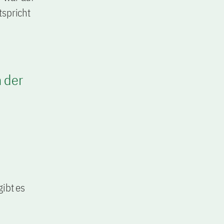
tspricht
n der
gibt es