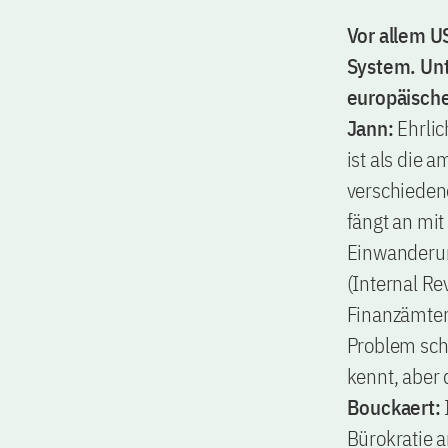
Vor allem U
System. Unt
europäisch
Jann:
Ehrlic
ist als die 
verschiedene
fängt an mit
Einwanderun
(Internal R
Finanzämter
Problem sche
kennt, aber 
Bouckaert:
Bürokratie a