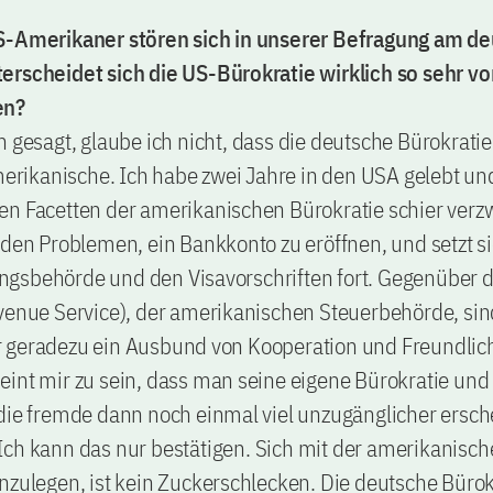
S-Amerikaner stören sich in unserer Befragung am d
erscheidet sich die US-Bürokratie wirklich so sehr vo
en?
h gesagt, glaube ich nicht, dass die deutsche Bürokrat
amerikanische. Ich habe zwei Jahre in den USA gelebt un
n Facetten der amerikanischen Bürokratie schier verzw
 den Problemen, ein Bankkonto zu eröffnen, und setzt si
gsbehörde und den Visavorschriften fort. Gegenüber 
evenue Service), der amerikanischen Steuerbehörde, si
 geradezu ein Ausbund von Kooperation und Freundlich
int mir zu sein, dass man seine eigene Bürokratie und
die fremde dann noch einmal viel unzugänglicher ersch
Ich kann das nur bestätigen. Sich mit der amerikanisc
nzulegen, ist kein Zuckerschlecken. Die deutsche Büro