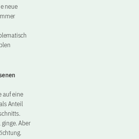
ie neue
 immer
blematisch
blen
asenen
e auf eine
ls Anteil
chnitts.
l ginge. Aber
Richtung.