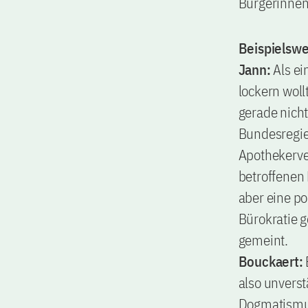
Bürgerinnen
Beispielswe
Jann:
Als e
lockern woll
gerade nicht
Bundesregie
Apothekerver
betroffenen 
aber eine po
Bürokratie g
gemeint.
Bouckaert:
also unverst
Dogmatismus