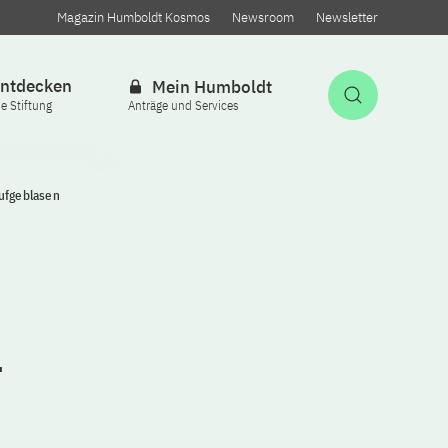
Magazin Humboldt Kosmos
Newsroom
Newsletter
ntdecken
Mein Humboldt
Suche öff
ie Stiftung
Anträge und Services
aufgeblasen
r