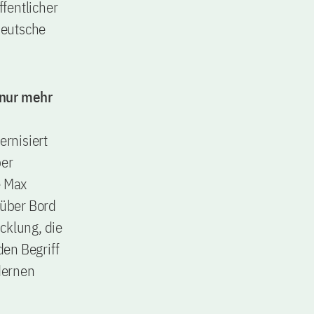
ffentlicher
 deutsche
 nur mehr
ernisiert
ber
e Max
 über Bord
cklung, die
en Begriff
dernen