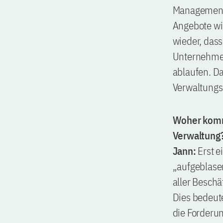
Management
Angebote wi
wieder, das
Unternehmen
ablaufen. Da
Verwaltungsm
Woher kommt
Verwaltung
Jann:
Erst e
„aufgeblasen
aller Beschä
Dies bedeute
die Forderun