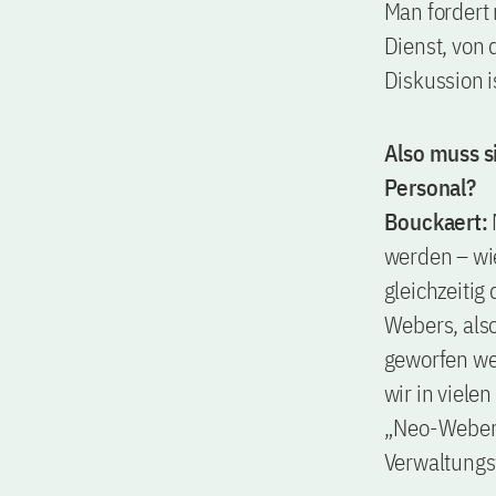
Man fordert 
Dienst, von 
Diskussion i
Also muss s
Personal?
Bouckaert:
werden – wie
gleichzeitig
Webers, also
geworfen we
wir in viele
„Neo-Weberi
Verwaltung