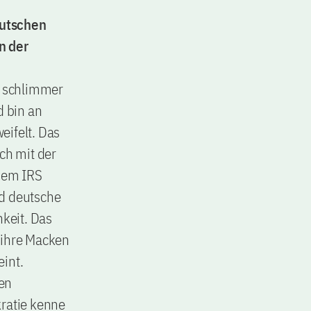
eutschen
n der
ie schlimmer
d bin an
eifelt. Das
ch mit der
dem IRS
nd deutsche
keit. Das
 ihre Macken
eint.
hen
kratie kenne