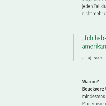
jeden Fall d
nicht mehr d
„Ich habe
amerikani
-
Share
Warum?
Bouckaert:
mindestens 
Modernisier