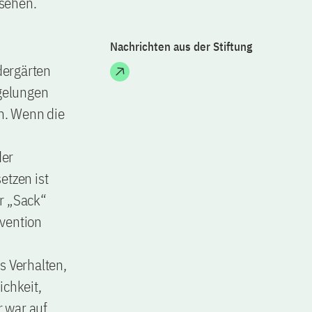
esehen.
Nachrichten aus der Stiftung
dergärten
egelungen
en. Wenn die
der
etzen ist
er „Sack“
rvention
s Verhalten,
ichkeit,
 war auf