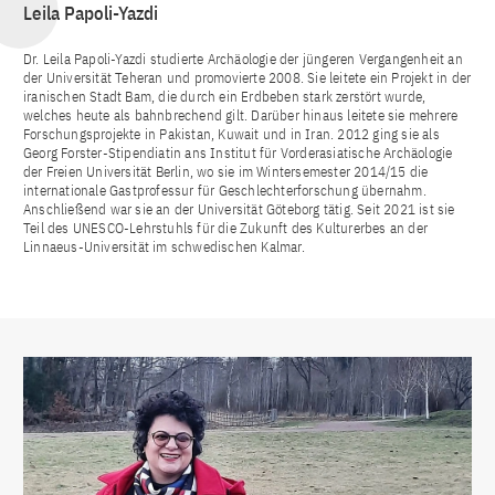
Leila Papoli-Yazdi
Dr. Leila Papoli-Yazdi studierte Archäologie der jüngeren Vergangenheit an
der Universität Teheran und promovierte 2008. Sie leitete ein Projekt in der
iranischen Stadt Bam, die durch ein Erdbeben stark zerstört wurde,
welches heute als bahnbrechend gilt. Darüber hinaus leitete sie mehrere
Forschungsprojekte in Pakistan, Kuwait und in Iran. 2012 ging sie als
Georg Forster-Stipendiatin ans Institut für Vorderasiatische Archäologie
der Freien Universität Berlin, wo sie im Wintersemester 2014/15 die
internationale Gastprofessur für Geschlechterforschung übernahm.
Anschließend war sie an der Universität Göteborg tätig. Seit 2021 ist sie
Teil des UNESCO-Lehrstuhls für die Zukunft des Kulturerbes an der
Linnaeus-Universität im schwedischen Kalmar.