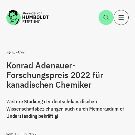
Zum Inhalt springen
Suche öff
H
Aktuelles
Konrad Adenauer-
Forschungspreis 2022 für
kanadischen Chemiker
Weitere Stärkung der deutsch-kanadischen
Wissenschaftsbeziehungen auch durch Memorandum of
Understanding bekräftigt
vom
13. Jun 2022