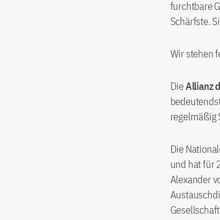
furchtbare G
Schärfste. S
Wir stehen fe
Die
Allianz 
bedeutendst
regelmäßig S
Die National
und hat für 
Alexander v
Austauschdi
Gesellschaf