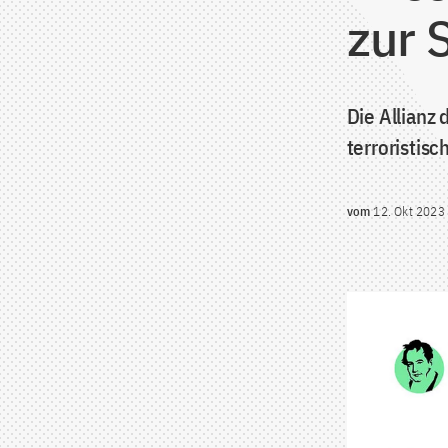
zur S
Die Allianz
terroristisc
vom
12. Okt 2023