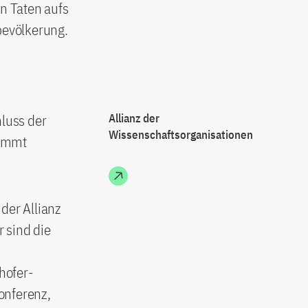
en Taten aufs
bevölkerung.
luss der
Allianz der
Wissenschaftsorganisationen
nimmt
der Allianz
 sind die
hofer-
onferenz,