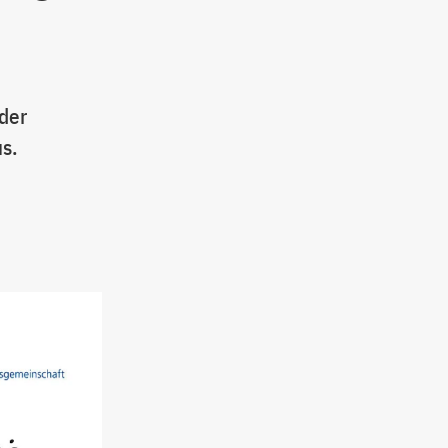
 der
us.