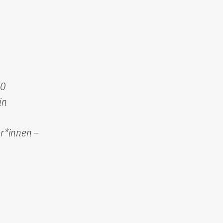
00
in
r*innen –