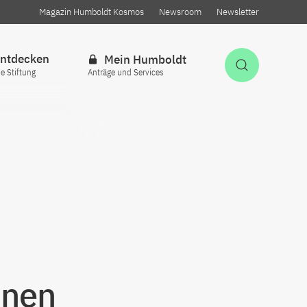
Magazin Humboldt Kosmos
Newsroom
Newsletter
ntdecken
Mein Humboldt
Suche öff
ie Stiftung
Anträge und Services
onen